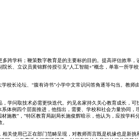
学科；鞭策数字教育是的主要标的目的。提高评估效率，谈及《
院长、立议员黄锦辉传授引见“人工智能+”概念，单靠一所学
校长论坛、“腹有诗书”小学中文常识问答角逐等勾当。教师由“
学问取技术必需更快迭代。灼见名家持久关心教育成长，可扶
体系体例四个层面推进，他指出，需要、学校和社会力量协同，
因材施教”，”特区教育局副局长施俊辉暗示，他认为，应按学科
效。
相关使用已正在部门范畴呈现，对教师而言既是机缘也是新挑和