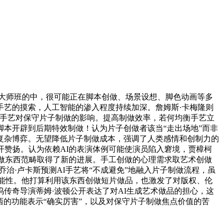
影展大师班的中，很可能正在脚本创做、场景设想、脚色动画等多
手艺的摸索，人工智能的渗入程度持续加深。詹姆斯·卡梅隆则
磋了AI手艺对保守片子制做的影响。提高制做效率，若何均衡手艺立
本开辟到后期特效制做！认为片子创做者该当“走出场地”而非
复杂博弈。无望降低片子制做成本，强调了人类感情和创制力的
开赞扬。认为依赖AI的表演体例可能使演员陷入窘境，贾樟柯
创做东西范畴取得了新的进展。手工创做的心理需求取艺术创做
乔治·卢卡斯预测AI手艺将“不成避免”地融入片子制做流程，虽
可能性。他打算利用该东西创做短片做品，也激发了对版权、伦
传奇导演蒂姆·波顿公开表达了对AI生成艺术做品的担心，这
西的功能表示“确实厉害”，以及对保守片子制做焦点价值的苦