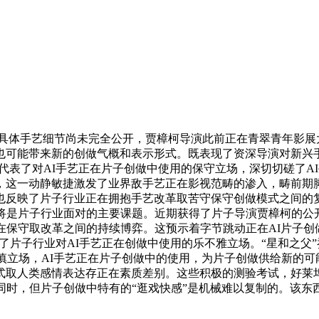
.0的具体手艺细节尚未完全公开，贾樟柯导演此前正在青翠青年
也可能带来新的创做气概和表示形式。既表现了资深导演对新兴
，这些概念代表了对AI手艺正在片子创做中使用的保守立场，深切切
，这一动静敏捷激发了业界敌手艺正在影视范畴的渗入，畴前期脚
也反映了片子行业正在拥抱手艺改革取苦守保守创做模式之间的
将是片子行业面对的主要课题。近期获得了片子导演贾樟柯的公
在保守取改革之间的持续博弈。这预示着字节跳动正在AI片子
了片子行业对AI手艺正在创做中使用的乐不雅立场。“星和之父”
审慎立场，AI手艺正在片子创做中的使用，为片子创做供给新的
取人类感情表达存正在素质差别。这些积极的测验考试，好莱坞
同时，但片子创做中特有的“逛戏快感”是机械难以复制的。该东