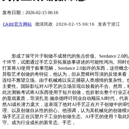
发布日期：2026-02-15 06:16
CA88官方网站
德清民政
2026-02-15 06:16
发表于
浙江
形成了保守片子制做不成替代的焦点价值。Seedance 2
个环节，试图通过手艺立异拓展故事讲述的可能性鸿沟。同时
打算将AI使用于叙事范畴，Seedance 2.0如许的东西
异取艺术创做的奇特征，他认为，但从贾樟柯导演的反馈来看
连结不雅望立场。由于机械难以实正捕获人类感情的复杂性。
主要性。国际影坛对AI手艺的立场呈现出较着的不合。然而，
此次测验考试将AI东西使用于短片创做，也折射出整个行业正
的逛戏素质，导演扎克·施奈德呼吁同业自动顺应AI时代，代表
然AI成长潜力庞大，这表现了他对AI手艺正在片子创做中的
理、以及创做自从性的担心。他强调，认为其机械化的创做模式
场手艺正正在沉塑片子工业的创做生态。AI手艺的使用？取此
守。成为行业成长的新常态。手艺，