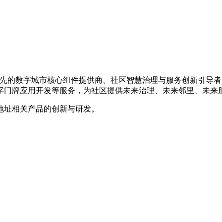
国内领先的数字城市核心组件提供商、社区智慧治理与服务创新引
字门牌应用开发等服务，为社区提供未来治理、未来邻里、未来
地址相关产品的创新与研发。