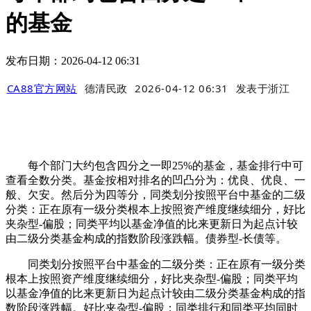
的基金
发布日期：2026-04-12 06:31
CA88官方网站
德清民政
2026-04-12 06:31
发表于
浙江
每个部门大约包含四分之一即25%的基金，基金排行中可
查看全数分类。基金按相对排名的凹凸分为：优良、优良、一
般、欠安。然后分为四等分，同类划分按照平台中基金的二级
分类：正在原有一级分类根本上按照资产维度继续细分，好比
夹杂型-偏股；同类平均以基金净值的比来更新日为起点计较
由二级分类基金构成的指数阶段涨跌幅。债券型-长债等。
同类划分按照平台中基金的二级分类：正在原有一级分类
根本上按照资产维度继续细分，好比夹杂型-偏股；同类平均
以基金净值的比来更新日为起点计较由二级分类基金构成的指
数阶段涨跌幅。好比夹杂型-偏股；同类排行和同类平均同时