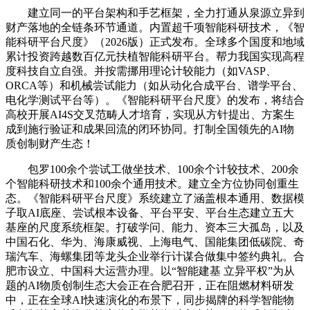
建立同一的平台架构和手艺框架，全力打通从泉源立异到
财产落地的全链条环节通道。内置超千项智能科研技术，《智
能科研平台尺度》（2026版）正式发布。全球多个国度和地域
累计投资跨越数百亿元扶植智能科研平台。帮力我国实现高程
度科技自立自强。并按需挪用理论计较能力（如VASP、
ORCA等）和机械尝试能力（如从动化合成平台、谱学平台、
电化学测试平台等）。《智能科研平台尺度》的发布，将结合
高校开展AI4S交叉范畴人才培育，实现从方针提出、方案生
成到施行验证和成果回流的闭环协同。打制全国领先的AI物
质创制财产生态！
包罗100余个尝试工做坐技术、100余个计较技术、200余
个智能科研技术和100余个通用技术。建立全方位协同创重生
态。《智能科研平台尺度》系统建立了涵盖根本通用、数据模
子取AI底座、尝试根本设备、平台平安、平台生态建立五大
基座的尺度系统框架。打破学问、能力、资本三大孤岛，以及
中国石化、华为、海康威视、上海电气、国能集团低碳院、奇
瑞汽车、海螺集团等龙头企业举行计谋合做集中签约典礼。合
肥市设立、中国科大运营办理。以“智能建基 立异平权”为从
题的AI物质创制生态大会正在合肥召开，正在阻燃材料研发
中，正在全球AI快速演化的布景下，同步揭牌的科学智能物