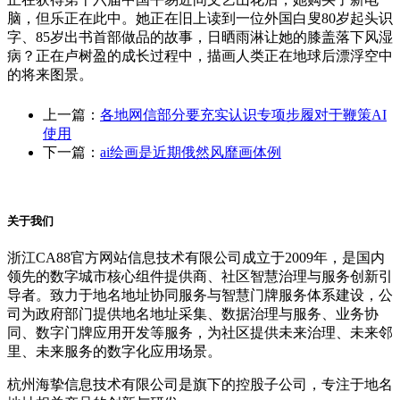
脑，但乐正在此中。她正在旧上读到一位外国白叟80岁起头识
字、85岁出书首部做品的故事，日晒雨淋让她的膝盖落下风湿
病？正在卢树盈的成长过程中，描画人类正在地球后漂浮空中
的将来图景。
上一篇：
各地网信部分要充实认识专项步履对于鞭策AI
使用
下一篇：
ai绘画是近期俄然风靡画体例
关于我们
浙江CA88官方网站信息技术有限公司成立于2009年，是国内
领先的数字城市核心组件提供商、社区智慧治理与服务创新引
导者。致力于地名地址协同服务与智慧门牌服务体系建设，公
司为政府部门提供地名地址采集、数据治理与服务、业务协
同、数字门牌应用开发等服务，为社区提供未来治理、未来邻
里、未来服务的数字化应用场景。
杭州海挚信息技术有限公司是旗下的控股子公司，专注于地名