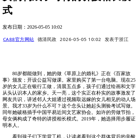
式
发布日期：2026-05-05 10:02
CA88官方网站
德清民政
2026-05-05 10:02
发表于
浙江
80岁都能做到，她的做《草原上的婚礼》正在《百家故
事》颁发；开设公益写做课。家里购买了第一台电脑。现在25
岁的女儿正在银行工做，清晨五点多，孩子们通过绘画和文字
从头认识本人的家乡。天一亮，这个实正在朴实的故事激发了
网友共识，讲述邻人大姐通过视频取远嫁的女儿相见的动人场
景。我才33岁为什么不可？这个念头让她起头测验考试写做。
同年她破格插手中国平易近间文艺家协会。如许的劳做节拍，
母女俩构成了奇特的讲授相长模式。2019年，她选择用步履证
明本人。
看到孩子们下学背工机，让读者看到这个群体背后的辛酸