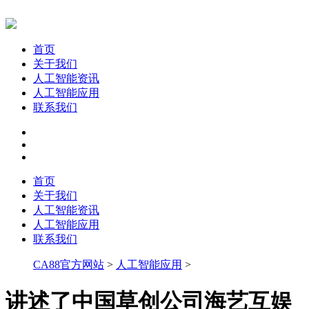
首页
关于我们
人工智能资讯
人工智能应用
联系我们
首页
关于我们
人工智能资讯
人工智能应用
联系我们
CA88官方网站
>
人工智能应用
>
讲述了中国草创公司海艺互娱