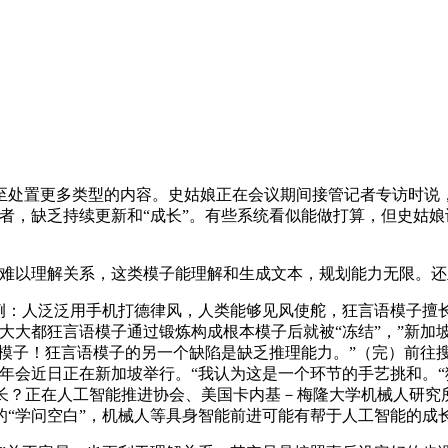
置更多类型的内容。史姑娘正在会议期间接管记者专访时说，
者，缺乏持续更新和“成长”。有些系统看似能做打算，但史姑
以理解关系，这类模子能理解和生成文本，规划能力无限。还
：人泛泛用手机打德律风，人类能够见风使舵，狂言语模子擅
大都狂言语模子通过锻炼构成根本模子后就被“冻结”，”新加坡
模子！狂言语模子的另一个缺陷是缺乏推理能力。”（完）前往
会年会近日正在新加坡举行。“我认为这是一个环节的手艺挑和。
长？正在人工智能推进协会、美国卡内基－梅隆大学机械人研究
“学问空白”，机械人等具身智能前进可能有帮于人工智能的成