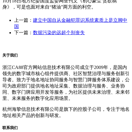
10月18日地方纪委国度监委网坐刊文《初心蒙尘 贪欲祸
身》，可是也面对来自“猪油”两方面的利空。
上一篇：
建立中国自从金融犯罪识系统素质上是立脚中
国
下一篇：
数据污染的远超个别丧失
关于我们
浙江CA88官方网站信息技术有限公司成立于2009年，是国内
领先的数字城市核心组件提供商、社区智慧治理与服务创新引
导者。致力于地名地址协同服务与智慧门牌服务体系建设，公
司为政府部门提供地名地址采集、数据治理与服务、业务协
同、数字门牌应用开发等服务，为社区提供未来治理、未来邻
里、未来服务的数字化应用场景。
杭州海挚信息技术有限公司是旗下的控股子公司，专注于地名
地址相关产品的创新与研发。
联系我们