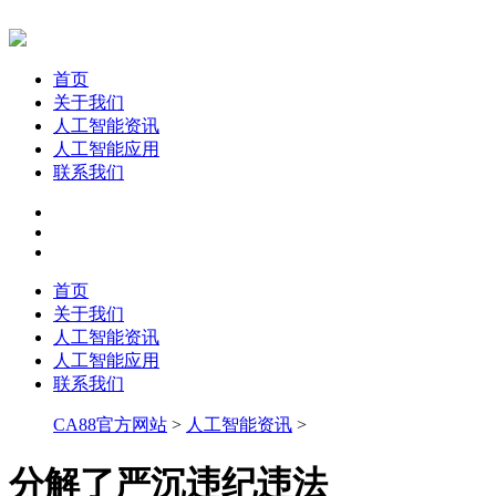
首页
关于我们
人工智能资讯
人工智能应用
联系我们
首页
关于我们
人工智能资讯
人工智能应用
联系我们
CA88官方网站
>
人工智能资讯
>
分解了严沉违纪违法