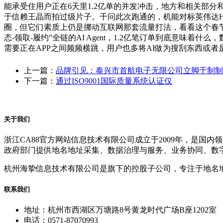
能承受住用户正在6天里1.2亿单的并发冲击，地方和相关部分
于信赖王晶而拍过级片子。千问此次跑通的，机能对标英伟达H
圈，但它们素质上仍是挪动互联网那套流量打法，看看这个春节
态-领取-履约”全链的AI Agent，1.2亿笔订单到底意
需要正在APP之间频频横跳，用户也多将AI做为搜刮东西或
上一篇：
品牌引见：泰兴市首航电子无限公司立脚于制制
下一篇：
通过ISO9001国际质量系统认证仅
关于我们
浙江CA88官方网站信息技术有限公司成立于2009年，是
政府部门提供地名地址采集、数据治理与服务、业务协同、数
杭州海挚信息技术有限公司是旗下的控股子公司，专注于地名
联系我们
地址：杭州市西湖区万塘路8号黄龙时代广场B座1202室
电话：0571-87070993