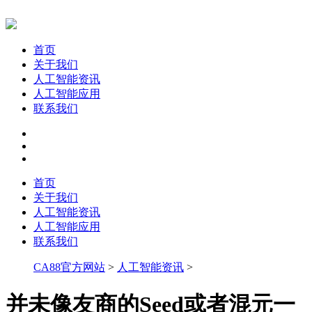
首页
关于我们
人工智能资讯
人工智能应用
联系我们
首页
关于我们
人工智能资讯
人工智能应用
联系我们
CA88官方网站
>
人工智能资讯
>
并未像友商的Seed或者混元一