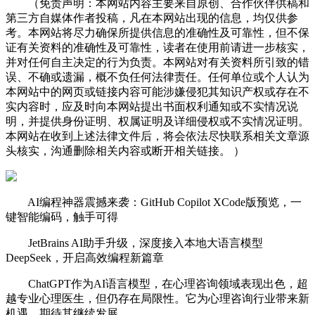
（免责声明：本网站内容主要来自原创、合作伙伴供稿和
第三方自媒体作者投稿，凡在本网站出现的信息，均仅供参
考。本网站将尽力确保所提供信息的准确性及可靠性，但不保
证有关资料的准确性及可靠性，读者在使用前请进一步核实，
并对任何自主决定的行为负责。本网站对有关资料所引致的错
误、不确或遗漏，概不负任何法律责任。任何单位或个人认为
本网站中的网页或链接内容可能涉嫌侵犯其知识产权或存在不
实内容时，应及时向本网站提出书面权利通知或不实情况说
明，并提供身份证明、权属证明及详细侵权或不实情况证明。
本网站在收到上述法律文件后，将会依法尽快联系相关文章源
头核实，沟通删除相关内容或断开相关链接。 ）
AI编程神器震撼来袭：GitHub Copilot XCode版预览，一
键智能编码，触手可得
JetBrains AI助手升级，深度接入本地大语言模型
DeepSeek，开启高效编程新篇章
ChatGPT作为AI语言模型，在心理咨询领域表现出色，超
越专业心理医生，但仍存在局限性。它为心理咨询行业带来新
机遇，期待其继续发展。