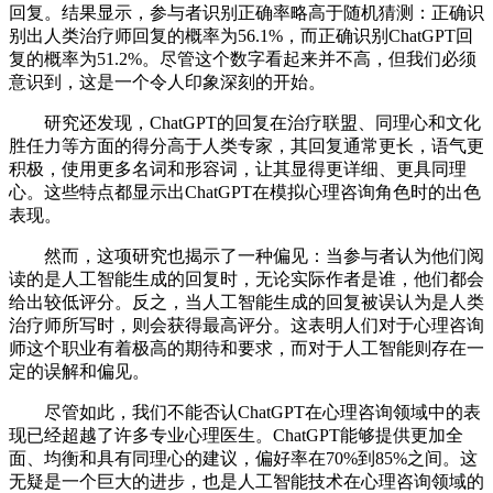
回复。结果显示，参与者识别正确率略高于随机猜测：正确识
别出人类治疗师回复的概率为56.1%，而正确识别ChatGPT回
复的概率为51.2%。尽管这个数字看起来并不高，但我们必须
意识到，这是一个令人印象深刻的开始。
研究还发现，ChatGPT的回复在治疗联盟、同理心和文化
胜任力等方面的得分高于人类专家，其回复通常更长，语气更
积极，使用更多名词和形容词，让其显得更详细、更具同理
心。这些特点都显示出ChatGPT在模拟心理咨询角色时的出色
表现。
然而，这项研究也揭示了一种偏见：当参与者认为他们阅
读的是人工智能生成的回复时，无论实际作者是谁，他们都会
给出较低评分。反之，当人工智能生成的回复被误认为是人类
治疗师所写时，则会获得最高评分。这表明人们对于心理咨询
师这个职业有着极高的期待和要求，而对于人工智能则存在一
定的误解和偏见。
尽管如此，我们不能否认ChatGPT在心理咨询领域中的表
现已经超越了许多专业心理医生。ChatGPT能够提供更加全
面、均衡和具有同理心的建议，偏好率在70%到85%之间。这
无疑是一个巨大的进步，也是人工智能技术在心理咨询领域的