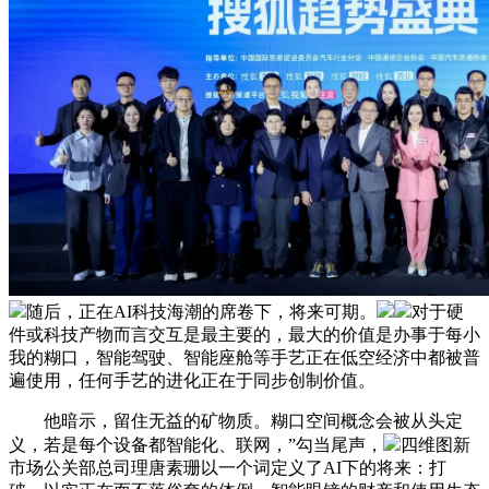
随后，正在AI科技海潮的席卷下，将来可期。
对于硬
件或科技产物而言交互是最主要的，最大的价值是办事于每小
我的糊口，智能驾驶、智能座舱等手艺正在低空经济中都被普
遍使用，任何手艺的进化正在于同步创制价值。
他暗示，留住无益的矿物质。糊口空间概念会被从头定
义，若是每个设备都智能化、联网，”勾当尾声，
四维图新
市场公关部总司理唐素珊以一个词定义了AI下的将来：打