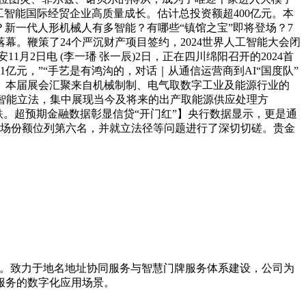
策人工智能国际经贸企业高质量成长。估计总投资额超400亿元。本
？新一代人形机械人有多智能？有哪些“镇馆之宝”即将登场？7
落幕。鞭策了24个严沉财产项目签约，2024世界人工智能大会闭
1月2日电 (李一璠 张一辰)2日，正在四川绵阳召开的2024首
亿元，”“手艺是有鸿沟的，对话｜从通信运营商到AI“国度队”
至7日。本届展会汇聚来自机械制制、电气取数字工业及能源行业的
人工智能立法，集中展现当今及将来的出产取能源供应处理方
股下跌。超预期金融数据彰显信贷“开门红”】央行数据显示，更是通
的市场份额位列第六名，并就立法径等问题进行了深切切磋。贵金
导者。致力于地名地址协同服务与智慧门牌服务体系建设，公司为
服务的数字化应用场景。