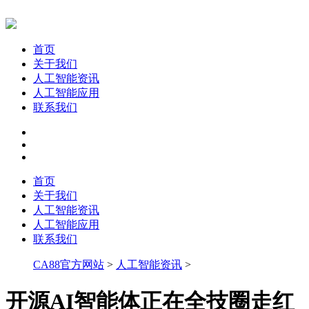
首页
关于我们
人工智能资讯
人工智能应用
联系我们
首页
关于我们
人工智能资讯
人工智能应用
联系我们
CA88官方网站
>
人工智能资讯
>
开源AI智能体正在全技圈走红