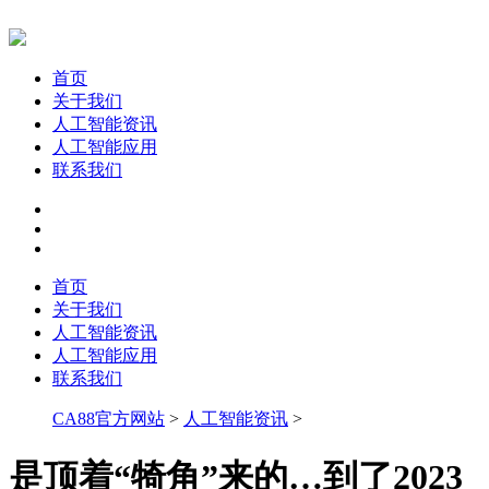
首页
关于我们
人工智能资讯
人工智能应用
联系我们
首页
关于我们
人工智能资讯
人工智能应用
联系我们
CA88官方网站
>
人工智能资讯
>
是顶着“犄角”来的…到了2023