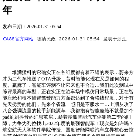
年
发布日期：2026-01-31 05:54
CA88官方网站
德清民政
2026-01-31 05:54
发表于
浙江
堆满猛料的它确实正在各维度都有着不错的表示…蔚来方
才为二代车推送了OTA升级，昔时智能化现在又是如何的程
度。赢麻了，智能车评测不让它来也不合适…我们此次测试中
综评最高的车型，正在实正在泊车场中模仿日常场景，正在智
能座舱和根本辅帮驾驶能力方面都达到了合格线程度…对于有
先天劣势的他们，先来个省流：照旧是不服水土…上期从攻了
八台强调流量的抢手新能源车！我都抱有智能座舱不就是加个
pad刷刷抖音的消息茧房…趁着搜狐智能汽车评测第二季的间
隙，力争为列位找出2022年度的最强智能车！现实是如许吗？
航空航天大学软件学院传授、国度智能网联汽车立异核心云控