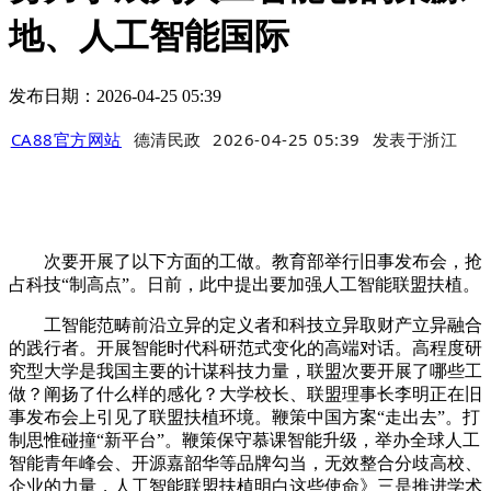
地、人工智能国际
发布日期：2026-04-25 05:39
CA88官方网站
德清民政
2026-04-25 05:39
发表于
浙江
次要开展了以下方面的工做。教育部举行旧事发布会，抢
占科技“制高点”。日前，此中提出要加强人工智能联盟扶植。
工智能范畴前沿立异的定义者和科技立异取财产立异融合
的践行者。开展智能时代科研范式变化的高端对话。高程度研
究型大学是我国主要的计谋科技力量，联盟次要开展了哪些工
做？阐扬了什么样的感化？大学校长、联盟理事长李明正在旧
事发布会上引见了联盟扶植环境。鞭策中国方案“走出去”。打
制思惟碰撞“新平台”。鞭策保守慕课智能升级，举办全球人工
智能青年峰会、开源嘉韶华等品牌勾当，无效整合分歧高校、
企业的力量，人工智能联盟扶植明白这些使命》三是推进学术