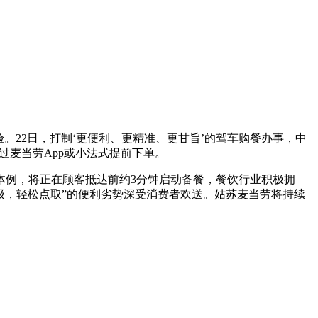
22日，打制‘更便利、更精准、更甘旨’的驾车购餐办事，中
通过麦当劳App或小法式提前下单。
例，将正在顾客抵达前约3分钟启动备餐，餐饮行业积极拥
升级，轻松点取”的便利劣势深受消费者欢送。姑苏麦当劳将持续