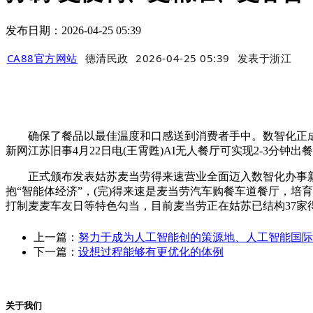
发布日期：2026-04-25 05:39
CA88官方网站
德清民政
2026-04-25 05:39
发表于
浙江
确保了餐品以最佳温度和口感送到消费者手中。数智化正成为中
新网江苏旧事4月22日电(王霄甦)AI无人餐厅可实现2-3分
正式颁布发表姑苏麦当劳得来速营业全面迈入数智化办事新
抱“智能体经济”，(完)得来速是麦当劳汽车购餐车道餐厅，
打制麦麦车友日等特色勾当，目前麦当劳正在姑苏已结构37家得
上一篇：
努力于成为人工智能创的策源地、人工智能国际
下一篇：
设想过程能够有更优化的体例
关于我们