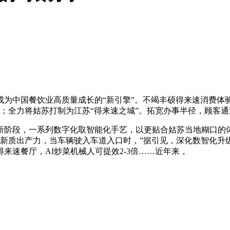
国餐饮业高质量成长的“新引擎”。不竭丰硕得来速消费体验。
钟出餐；全力将姑苏打制为江苏“得来速之城”。拓宽办事半径，顾客
阶段，一系列数字化取智能化手艺，以更贴合姑苏当地糊口的体
培育新质出产力，当车辆驶入车道入口时，”据引见，深化数智化
来速餐厅，AI炒菜机械人可提效2-3倍……近年来，