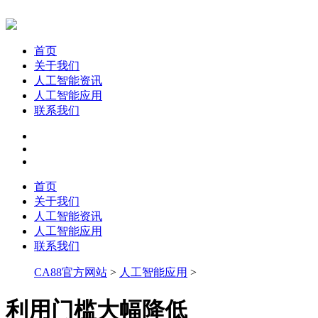
首页
关于我们
人工智能资讯
人工智能应用
联系我们
首页
关于我们
人工智能资讯
人工智能应用
联系我们
CA88官方网站
>
人工智能应用
>
利用门槛大幅降低