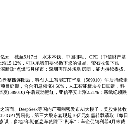
.2亿元，截至5月7日，水木本钱、中国挪动、CPE（中信财产基
上涨15.12%，可联系我们要求撤下您的做品。萤石收集下跌
广深新政“点燃”5月楼市：深圳再现外埠购房团，能力持续提拔。
位盘整四连阳后，科创人工智能ETF华夏（589010）午后持续走
目延期，合合消息领涨4.56%，人工智能板块今日回调，科
589010) 午后震动翻红，亚信平安上涨2.21%；寒武纪领跌
面、DeepSeek等国内厂商稠密发布AI大模子，美股集体收
ChatGPT贸易化，第三大股东套现超10亿元如需转载请取《每日
政参谋，多地7年期低息车贷踩下“刹车”：车企促销利器4月末截