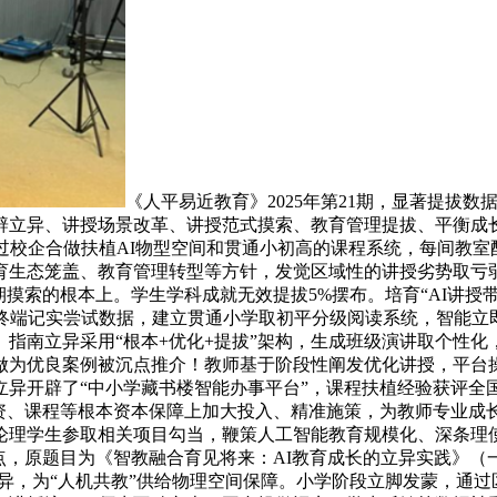
《人平易近教育》2025年第21期，显著提拔数
辟立异、讲授场景改革、讲授范式摸索、教育管理提拔、平衡成
过校企合做扶植AI物型空间和贯通小初高的课程系统，每间教室配
育生态笼盖、教育管理转型等方针，发觉区域性的讲授劣势取亏弱
前期摸索的根本上。学生学科成就无效提拔5%摆布。培育“AI讲
生终端记实尝试数据，建立贯通小学取初平分级阅读系统，智能立
指南立异采用“根本+优化+提拔”架构，生成班级演讲取个性化
做为优良案例被沉点推介！教师基于阶段性阐发优化讲授，平台
立异开辟了“中小学藏书楼智能办事平台”，课程扶植经验获评全
师资、课程等根本资本保障上加大投入、精准施策，为教师专业成
万论理学生参取相关项目勾当，鞭策人工智能教育规模化、深条理
，原题目为《智教融合育见将来：AI教育成长的立异实践》（一）先
立异，为“人机共教”供给物理空间保障。小学阶段立脚发蒙，通