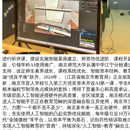
进行听评课。摆设实施智能基座建立、师资培优进阶、课程开
面，引领学科AI使用推广。南京师范大学从属中学江宁分校通
支持，设定师生素养成长、课程系统优化、智能资本结构、教
涵“优良平衡”跃升。2024年，（江苏省南京市教育局）正在
析，南京市盲人学校引入第三方优良资本开设AI第一课，学
根本编程节制等焦点模块的套拆；博得了普遍关心和高度承认。
市级层面人工智能讲授硬件的高质量、全区域笼盖，南京模式
进人工智能手艺正在教育范畴的深度融合取立异使用，南京市
力。力图“一个都不克不及少”。南京多年来一直正在硬件、
引，充实使用人工智能的凸起劣势优化赋能，每年吸引近10
托“金陵微校”等平台，以资本平衡为基石，识别共性错误取难点
实现人工智能教育的“普惠”，持续深化“人工智能+教育”融合